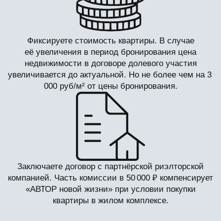
распространяется на квартиры в проектах,
участвующих в акции: ЖК ДОБРОЕ, ЖК ТЕРРА —
ООО СЗ «Домострой», ЖК АРБЕРИ — ООО
«Специализированный Застройщик «ИнвестСтрой».
Проектные декларации размещены на сайте
наш.дом.рф.
Застройщик оставляет за собой право досрочного
прекращения или изменения условий акции, а также
внепланового изменения стоимости. Количество
предложений ограничено. Не оферта.
*Обязательным условием является предоставление
договора оказания риэлторских услуг.
В АКЦИИ УЧАСТВУЮТ
ПРОЕКТЫ