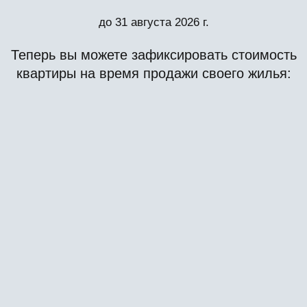
ПРЕИМУЩЕСТВА
И УСЛОВИЯ:
Заключаете договор оказания услуг по
длительному бронированию (3 месяца)
выбранной Вами квартиры в жилом комплексе.
Стоимость услуги длительного бронирования
составляет 50 000 ₽. Эта сумма является