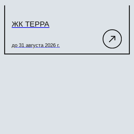
Каталог квартир
Адрес:
Пенза, Тамбовская, 35Б
Телефон:
+7 8412 51-22-22
Почта:
info@gk-avtor.ru
Сайт разработан агентством
LIDZ
Пользовательское соглашение